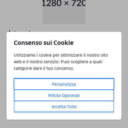
data entry
Consenso sui Cookie
05/11/2024
Utilizziamo i cookie per ottimizzare il nostro sito
web e il nostro servizio. Puoi scegliere a quali
categorie dare il tuo consenso.
Personalizza
Rifiuta Opzionali
PULITORE COORDINATORE
Accetta Tutto
05/11/2024