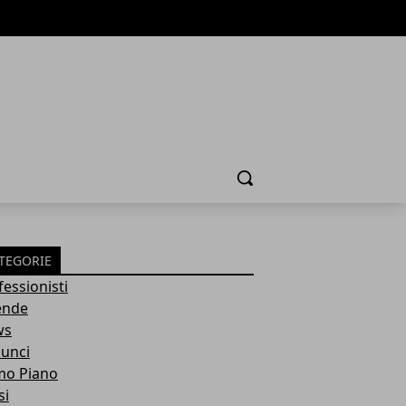
Cerca
TEGORIE
fessionisti
ende
ws
unci
mo Piano
si