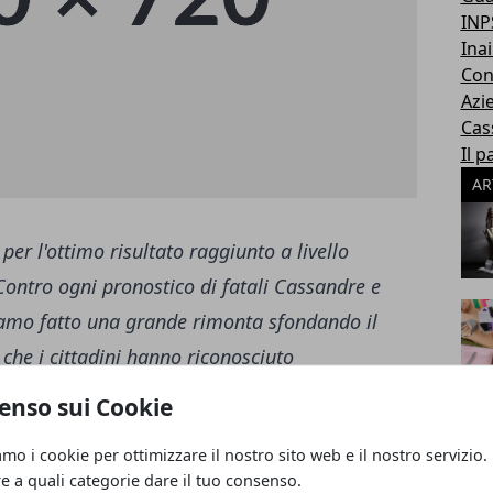
INP
Inai
Con
Azi
Cas
Il p
AR
r l'ottimo risultato raggiunto a livello
Contro ogni pronostico di fatali Cassandre e
biamo fatto una grande rimonta sfondando il
 che i cittadini hanno riconosciuto
ibilità del nostro programma politico e di tutte
enso sui Cookie
o più vivo e vegeto che mai, schierato sempre
amo i cookie per ottimizzare il nostro sito web e il nostro servizio.
miglie e delle imprese in difficoltà, a presidio
re a quali categorie dare il tuo consenso.