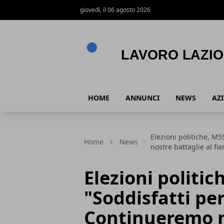
giovedì, il 06 agosto 2026
Lavoro Lazio
HOME
ANNUNCI
NEWS
AZ
Elezioni politiche, M
Home
News
nostre battaglie al fi
Elezioni politi
"Soddisfatti per
Continueremo n