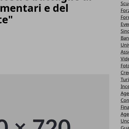
Scu
amentari e del
Forz
te"
For
Eve
Sin
Ban
Uni
Ass
Vid
Fot
Cre
Tur
Ince
Age
Con
Fin
Age
Unc
Gua