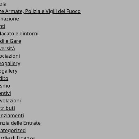
ola
e Armate, Polizia e Vigili del Fuoco
mazione
nti
dacato e dintorni
di e Gare
versità
ociazioni
eogallery
ogallery
dito
ismo
ntivi
volazioni
tributi
anziamenti
nzia delle Entrate
ategorized
rdia di Finanza