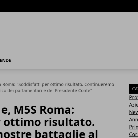
IENDE
5S Roma: "Soddisfatti per ottimo risultato. Continueremo
CA
anco dei parlamentari e del Presidente Conte"
Pro
Azi
che, M5S Roma:
Ne
 ottimo risultato.
Ann
Pri
ostre battaglie al
Cor