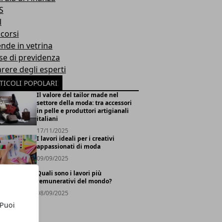
S
l
corsi
ende in vetrina
se di previdenza
arere degli esperti
TICOLI POPOLARI
Il valore del tailor made nel
settore della moda: tra accessori
in pelle e produttori artigianali
italiani
17/11/2025
I lavori ideali per i creativi
appassionati di moda
09/09/2025
Quali sono i lavori più
remunerativi del mondo?
08/09/2025
 Puoi