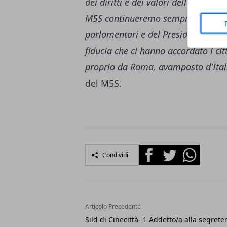
dei diritti e dei valori della nostra
M5S continueremo sempre a testa alt
parlamentari e del Presidente Gius
fiducia che ci hanno accordato i ci
proprio da Roma, avamposto d'Ital
del M5S.
Facebook
Twitter
Whatsapp
Condividi
Articolo Precedente
Sild di Cinecittà- 1 Addetto/a alla segrete