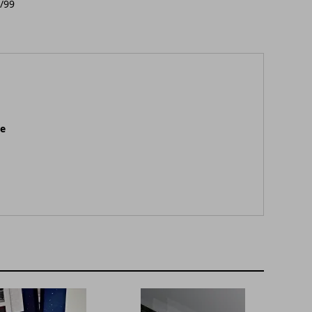
8/99
ne