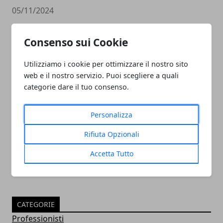
05/11/2024
Consenso sui Cookie
Utilizziamo i cookie per ottimizzare il nostro sito
web e il nostro servizio. Puoi scegliere a quali
categorie dare il tuo consenso.
Personalizza
PULITORE COORDINATORE
05/11/2024
Rifiuta Opzionali
Accetta Tutto
CATEGORIE
Professionisti