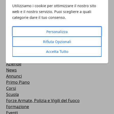
PULITORE COORDINATORE
Utilizziamo i cookie per ottimizzare il nostro sito
web e il nostro servizio. Puoi scegliere a quali
05/11/2024
categorie dare il tuo consenso.
Personalizza
Rifiuta Opzionali
CATEGORIE
Accetta Tutto
Professionisti
Aziende
News
Annunci
Primo Piano
Corsi
Scuola
Forze Armate, Polizia e Vigili del Fuoco
Formazione
Eventi