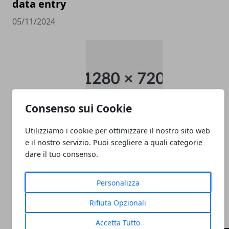
data entry
05/11/2024
Consenso sui Cookie
PULITORE COORDINATORE
Utilizziamo i cookie per ottimizzare il nostro sito web
e il nostro servizio. Puoi scegliere a quali categorie
05/11/2024
dare il tuo consenso.
Personalizza
Rifiuta Opzionali
CATEGORIE
Accetta Tutto