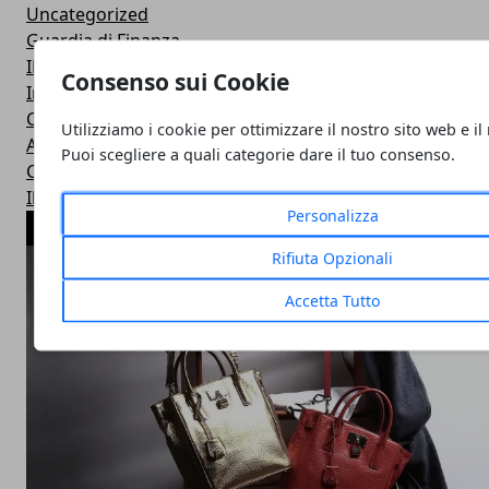
Uncategorized
Guardia di Finanza
INPS
Consenso sui Cookie
Inail
Concorsi
Utilizziamo i cookie per ottimizzare il nostro sito web e il
Aziende in vetrina
Puoi scegliere a quali categorie dare il tuo consenso.
Casse di previdenza
Il parere degli esperti
Personalizza
ARTICOLI POPOLARI
Rifiuta Opzionali
Accetta Tutto