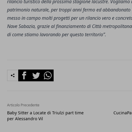
rilancio turistico della prossima stagione lacustre. Vogliamo 
patrimonio naturale, per troppi anni fermo ed abbandonato 
messo in campo molti progetti per un rilancio vero e concreto
Nave Sabazia, grazie al finanziamento di Città metropolitana
di come stiamo lavorando per questo territorio”.
Facebook
Twitter
Whatsapp
Articolo Precedente
Baby Sitter a Locate di Triulzi part time
CucinaPal
per Alessandro Vil