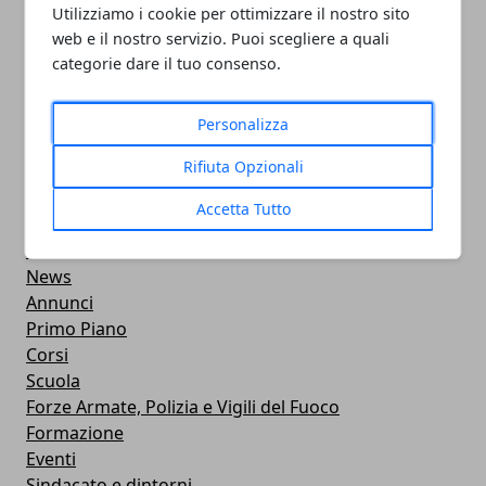
PULITORE COORDINATORE
Utilizziamo i cookie per ottimizzare il nostro sito
web e il nostro servizio. Puoi scegliere a quali
05/11/2024
categorie dare il tuo consenso.
Personalizza
Rifiuta Opzionali
CATEGORIE
Accetta Tutto
Professionisti
Aziende
News
Annunci
Primo Piano
Corsi
Scuola
Forze Armate, Polizia e Vigili del Fuoco
Formazione
Eventi
Sindacato e dintorni