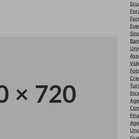
Scu
Forz
For
Eve
Sin
Ban
Uni
Ass
Vid
Fot
Cre
Tur
Ince
Age
Con
Fin
Age
Unc
Gua