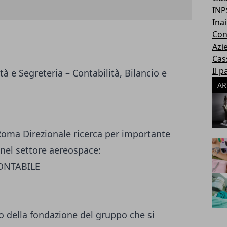
INP
Inai
Con
Azi
Cas
Il p
à e Segreteria – Contabilità, Bilancio e
AR
 Roma Direzionale ricerca per importante
nel settore aereospace:
ONTABILE
rno della fondazione del gruppo che si