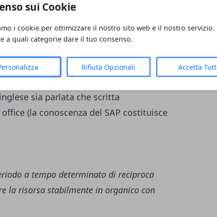
enso sui Cookie
amo i cookie per ottimizzare il nostro sito web e il nostro servizio.
re a quali categorie dare il tuo consenso.
 almeno due anni, preferibile esperienza in
sti
Personalizza
Rifiuta Opzionali
Accetta Tut
analisi
nglese sia parlata che scritta
ffice (la conoscenza del SAP costituisce
periodo a tempo determinato di reciproca
re la risorsa stabilmente in organico con