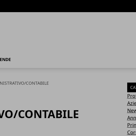
IENDE
NISTRATIVO/CONTABILE
CA
Pro
Azi
VO/CONTABILE
Ne
Ann
Pri
Cor