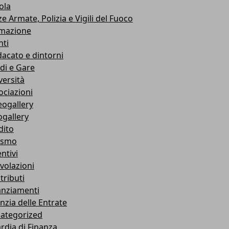
ola
e Armate, Polizia e Vigili del Fuoco
mazione
nti
dacato e dintorni
di e Gare
versità
ociazioni
eogallery
ogallery
dito
ismo
ntivi
volazioni
tributi
anziamenti
nzia delle Entrate
ategorized
rdia di Finanza