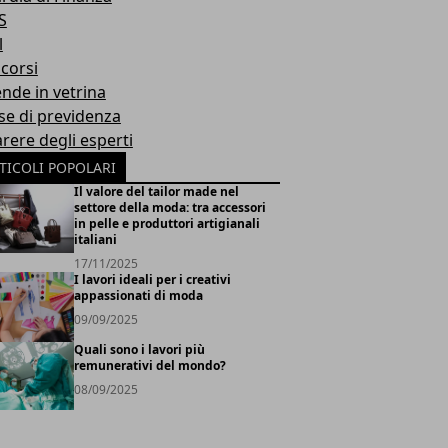
S
l
corsi
ende in vetrina
se di previdenza
arere degli esperti
TICOLI POPOLARI
Il valore del tailor made nel
settore della moda: tra accessori
in pelle e produttori artigianali
italiani
17/11/2025
I lavori ideali per i creativi
appassionati di moda
09/09/2025
Quali sono i lavori più
remunerativi del mondo?
08/09/2025