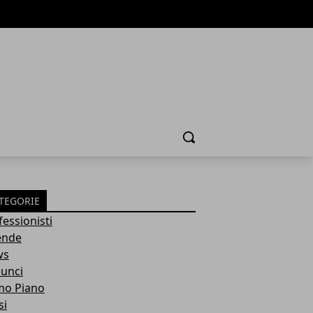
Cerca
TEGORIE
fessionisti
ende
ws
unci
mo Piano
si