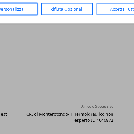
Personalizza
Rifiuta Opzionali
Accetta Tut
Articolo Successivo
 est
CPI di Monterotondo- 1 Termoidraulico non
esperto ID 1046872