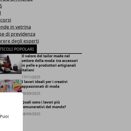
S
l
corsi
ende in vetrina
se di previdenza
arere degli esperti
TICOLI POPOLARI
Il valore del tailor made nel
settore della moda: tra accessori
in pelle e produttori artigianali
italiani
17/11/2025
I lavori ideali per i creativi
appassionati di moda
09/09/2025
Quali sono i lavori più
remunerativi del mondo?
08/09/2025
 Puoi