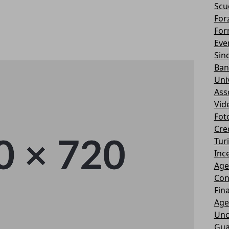
Scu
Forz
For
Eve
Sin
Ban
Uni
Ass
Vid
Fot
Cre
Tur
Ince
Age
Con
Fin
Age
Unc
Gua