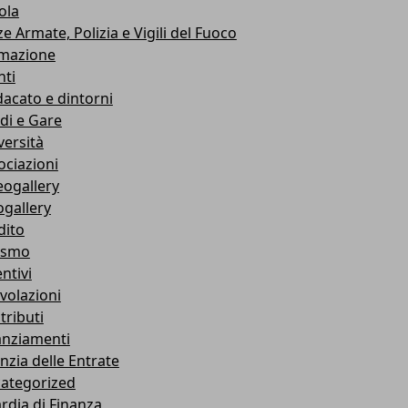
ola
e Armate, Polizia e Vigili del Fuoco
mazione
nti
dacato e dintorni
di e Gare
versità
ociazioni
eogallery
ogallery
dito
ismo
ntivi
volazioni
tributi
anziamenti
nzia delle Entrate
ategorized
rdia di Finanza