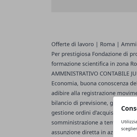
Offerte di lavoro
|
Roma
|
Ammin
Per prestigiosa Fondazione di prom
formazione scientifica in zona 
AMMINISTRATIVO CONTABILE JUNIO
Economia, buona conoscenza del p
adibire alla registrazione movime
bilancio di previsione, gestione 
Cons
gestione ordini d'acquisto, contatt
Utilizzi
somministrazione a tempo determ
sceglie
assunzione diretta in azienda.