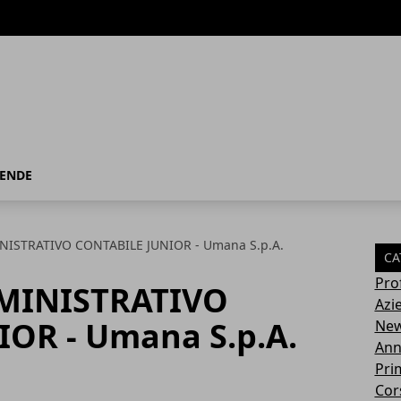
IENDE
ISTRATIVO CONTABILE JUNIOR - Umana S.p.A.
CA
Pro
MINISTRATIVO
Azi
OR - Umana S.p.A.
Ne
Ann
Pri
Cor