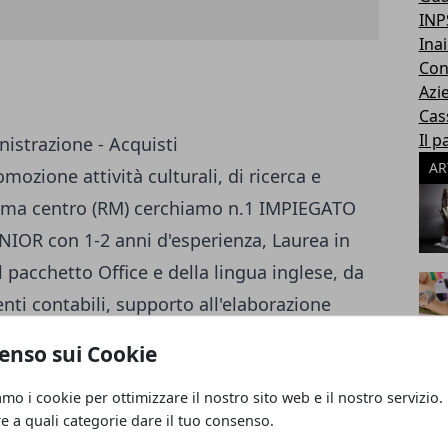
INP
Inai
Con
Azi
Cas
Il p
istrazione - Acquisti
AR
ozione attività culturali, di ricerca e
Roma centro (RM) cerchiamo n.1 IMPIEGATO
R con 1-2 anni d'esperienza, Laurea in
acchetto Office e della lingua inglese, da
nti contabili, supporto all'elaborazione
contabilità generale e analitica, emissione e
enso sui Cookie
o coi fornitori. Si offre iniziale contratto di
amo i cookie per ottimizzare il nostro sito web e il nostro servizio.
inato di un anno, con possibilità di
re a quali categorie dare il tuo consenso.