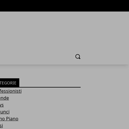
Cerca
TEGORIE
fessionisti
ende
ws
unci
mo Piano
si