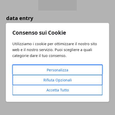
data entry
05/11/2024
Consenso sui Cookie
Utilizziamo i cookie per ottimizzare il nostro sito
web e il nostro servizio. Puoi scegliere a quali
categorie dare il tuo consenso.
Personalizza
Rifiuta Opzionali
PULITORE COORDINATORE
Accetta Tutto
05/11/2024