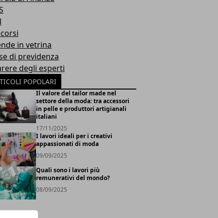
S
l
corsi
ende in vetrina
se di previdenza
arere degli esperti
TICOLI POPOLARI
Il valore del tailor made nel
settore della moda: tra accessori
in pelle e produttori artigianali
italiani
17/11/2025
I lavori ideali per i creativi
appassionati di moda
09/09/2025
Quali sono i lavori più
remunerativi del mondo?
08/09/2025