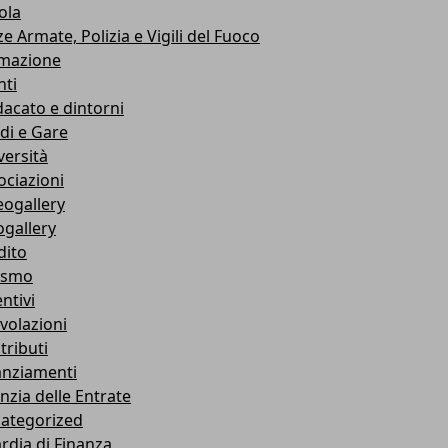
ola
e Armate, Polizia e Vigili del Fuoco
mazione
nti
dacato e dintorni
di e Gare
versità
ociazioni
eogallery
ogallery
dito
ismo
ntivi
volazioni
tributi
anziamenti
nzia delle Entrate
ategorized
rdia di Finanza