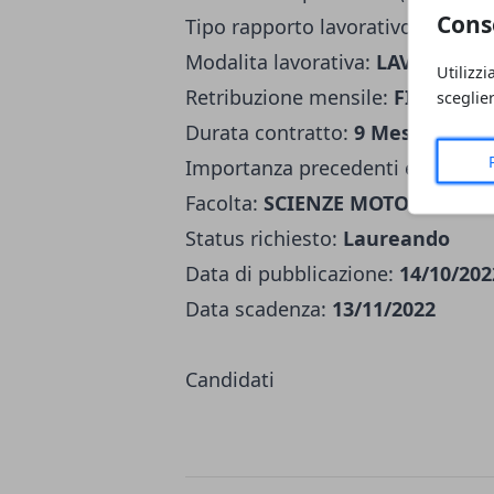
Cons
Tipo rapporto lavorativo:
LAVOR
Modalita lavorativa:
LAVORO CO
Utilizzi
Retribuzione mensile:
FINO A 50
sceglie
Durata contratto:
9 Mesi
Importanza precedenti esperien
Facolta:
SCIENZE MOTORIE;
Status richiesto:
Laureando
Data di pubblicazione:
14/10/202
Data scadenza:
13/11/2022
Candidati