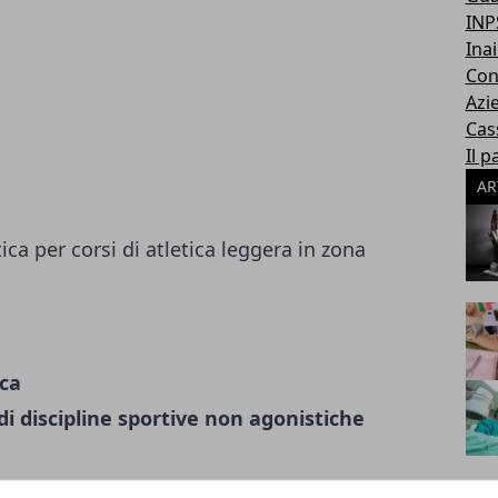
INP
Inai
Con
Azi
Cas
Il p
AR
ica per corsi di atletica leggera in zona
ica
 di discipline sportive non agonistiche
e attuali: 0 )