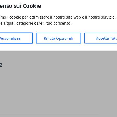
enso sui Cookie
O A TEMPO DETERMINATO
N ORARIO SPEZZATO
amo i cookie per ottimizzare il nostro sito web e il nostro servizio.
0 Euro
re a quali categorie dare il tuo consenso.
Personalizza
Rifiuta Opzionali
Accetta Tut
ze:
Medio
2