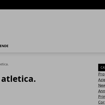
IENDE
letica.
CA
Pro
 atletica.
Azi
Ne
Ann
Pri
Cor