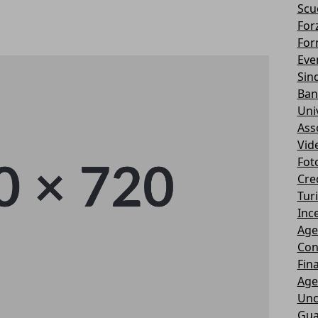
Scu
Forz
For
Eve
Sin
Ban
Uni
Ass
Vid
Fot
Cre
Tur
Ince
Age
Con
Fin
Age
Unc
Gua