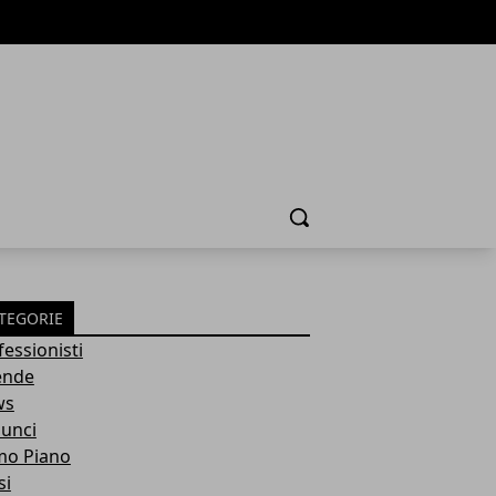
Cerca
TEGORIE
fessionisti
ende
ws
unci
mo Piano
si