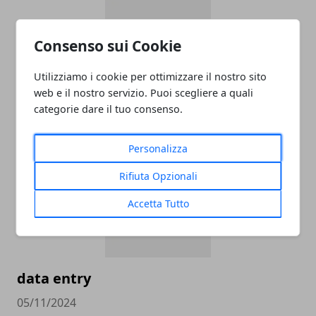
ADDETTO/A ALLE VENDITE
Consenso sui Cookie
ABBIGLIAMENTO APPARTENENTE ALLE
Utilizziamo i cookie per ottimizzare il nostro sito
CATEGORIE PROTETTE - OUTLET CASTEL
web e il nostro servizio. Puoi scegliere a quali
ROMANO
categorie dare il tuo consenso.
05/11/2024
Personalizza
Rifiuta Opzionali
Accetta Tutto
data entry
05/11/2024