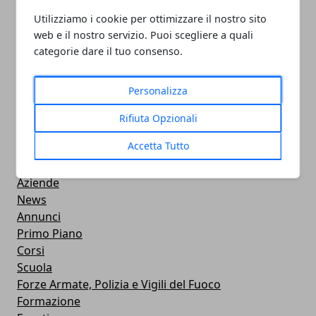
Utilizziamo i cookie per ottimizzare il nostro sito
PULITORE COORDINATORE
web e il nostro servizio. Puoi scegliere a quali
05/11/2024
categorie dare il tuo consenso.
Personalizza
Rifiuta Opzionali
CATEGORIE
Accetta Tutto
Professionisti
Aziende
News
Annunci
Primo Piano
Corsi
Scuola
Forze Armate, Polizia e Vigili del Fuoco
Formazione