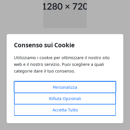
data entry
Consenso sui Cookie
05/11/2024
Utilizziamo i cookie per ottimizzare il nostro sito
web e il nostro servizio. Puoi scegliere a quali
categorie dare il tuo consenso.
Personalizza
Rifiuta Opzionali
PULITORE COORDINATORE
Accetta Tutto
05/11/2024