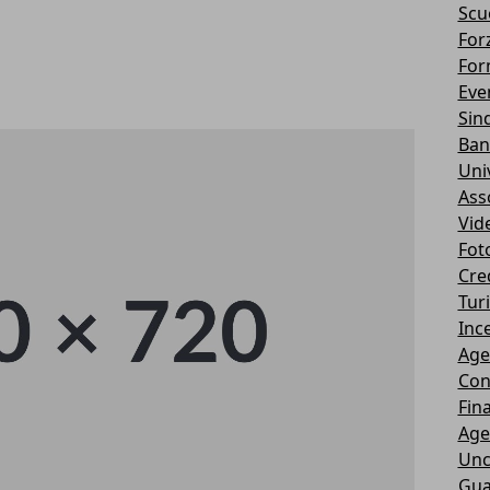
Scu
Forz
For
Eve
Sin
Ban
Uni
Ass
Vid
Fot
Cre
Tur
Ince
Age
Con
Fin
Age
Unc
Gua