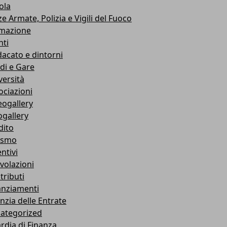
ola
e Armate, Polizia e Vigili del Fuoco
mazione
nti
dacato e dintorni
di e Gare
versità
ociazioni
eogallery
ogallery
dito
ismo
ntivi
volazioni
tributi
anziamenti
nzia delle Entrate
ategorized
rdia di Finanza