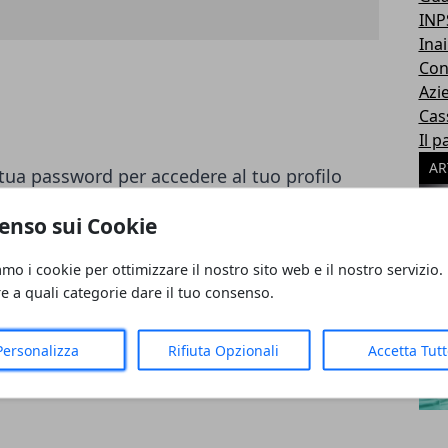
INP
Inai
Con
Azi
Cas
Il p
AR
la tua password per accedere al tuo profilo
enso sui Cookie
amo i cookie per ottimizzare il nostro sito web e il nostro servizio.
re a quali categorie dare il tuo consenso.
Personalizza
Rifiuta Opzionali
Accetta Tut