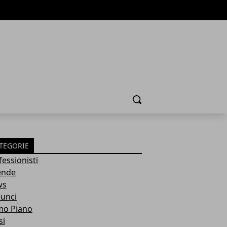
Cerca
TEGORIE
fessionisti
ende
ws
unci
mo Piano
si