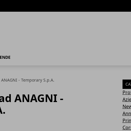
IENDE
ANAGNI - Temporary S.p.A.
CA
Pro
ad ANAGNI -
Azi
A.
Ne
Ann
Pri
Cor