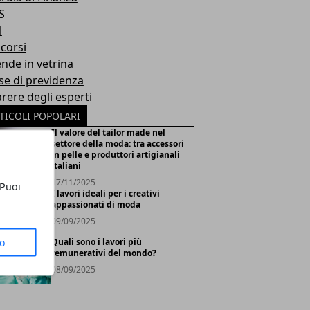
S
l
corsi
ende in vetrina
se di previdenza
arere degli esperti
TICOLI POPOLARI
Il valore del tailor made nel
settore della moda: tra accessori
in pelle e produttori artigianali
italiani
17/11/2025
 Puoi
I lavori ideali per i creativi
appassionati di moda
09/09/2025
to
Quali sono i lavori più
remunerativi del mondo?
08/09/2025