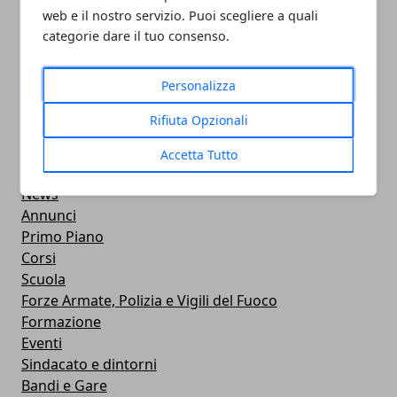
05/11/2024
web e il nostro servizio. Puoi scegliere a quali
categorie dare il tuo consenso.
Personalizza
Rifiuta Opzionali
CATEGORIE
Professionisti
Accetta Tutto
Aziende
News
Annunci
Primo Piano
Corsi
Scuola
Forze Armate, Polizia e Vigili del Fuoco
Formazione
Eventi
Sindacato e dintorni
Bandi e Gare