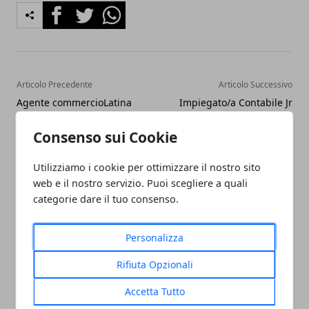
Facebook
Twitter
Whatsapp
Articolo Precedente
Articolo Successivo
Agente commercioLatina
Impiegato/a Contabile Jr
(LT)Oggi alle
12:15AziendaTAPORTYMostra
Consenso sui Cookie
numero
Utilizziamo i cookie per ottimizzare il nostro sito
web e il nostro servizio. Puoi scegliere a quali
categorie dare il tuo consenso.
Personalizza
Redazione
Rifiuta Opzionali
Accetta Tutto