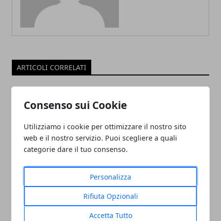
ARTICOLI CORRELATI
Consenso sui Cookie
Utilizziamo i cookie per ottimizzare il nostro sito
web e il nostro servizio. Puoi scegliere a quali
categorie dare il tuo consenso.
ADDETTO/A ALLE VENDITE
Personalizza
ABBIGLIAMENTO APPARTENENTE ALLE
Rifiuta Opzionali
CATEGORIE PROTETTE - OUTLET CASTEL
ROMANO
Accetta Tutto