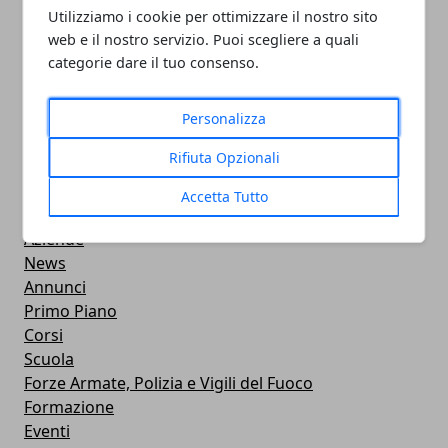
PULITORE COORDINATORE
Utilizziamo i cookie per ottimizzare il nostro sito
web e il nostro servizio. Puoi scegliere a quali
05/11/2024
categorie dare il tuo consenso.
Personalizza
Rifiuta Opzionali
CATEGORIE
Accetta Tutto
Professionisti
Aziende
News
Annunci
Primo Piano
Corsi
Scuola
Forze Armate, Polizia e Vigili del Fuoco
Formazione
Eventi