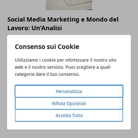
Social Media Marketing e Mondo del
Lavoro: Un'Analisi
31/07/2023
Consenso sui Cookie
Utilizziamo i cookie per ottimizzare il nostro sito
web e il nostro servizio. Puoi scegliere a quali
categorie dare il tuo consenso.
Personalizza
Rifiuta Opzionali
Lavoro in solitario: tutto quello che c’è
da sapere
Accetta Tutto
31/01/2023