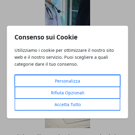
Consenso sui Cookie
Utilizziamo i cookie per ottimizzare il nostro sito
Rimodulazione dei crediti ECM: le nuove
web e il nostro servizio. Puoi scegliere a quali
regole per i professionisti sanitari
categorie dare il tuo consenso.
27/04/2025
Personalizza
Rifiuta Opzionali
Accetta Tutto