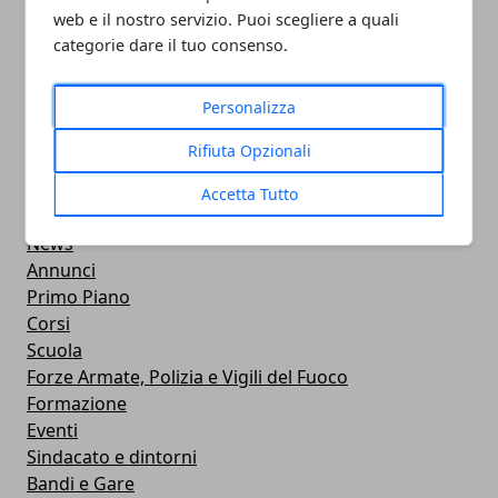
05/11/2024
web e il nostro servizio. Puoi scegliere a quali
categorie dare il tuo consenso.
Personalizza
Rifiuta Opzionali
CATEGORIE
Professionisti
Accetta Tutto
Aziende
News
Annunci
Primo Piano
Corsi
Scuola
Forze Armate, Polizia e Vigili del Fuoco
Formazione
Eventi
Sindacato e dintorni
Bandi e Gare