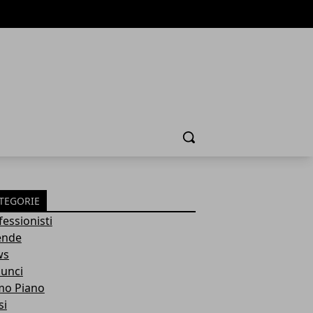
Cerca
TEGORIE
fessionisti
ende
ws
unci
mo Piano
si