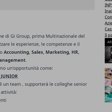
INP
Inai
Con
Azi
Cas
Il p
one di Gi Group, prima Multinazionale del
AR
zzare le esperienze, le competenze e il
to
Accounting, Sales, Marketing, HR,
 Management
.
amo un'opportunità come:
 JUNIOR
 di un team , supporterà le colleghe senior
attività:
nti