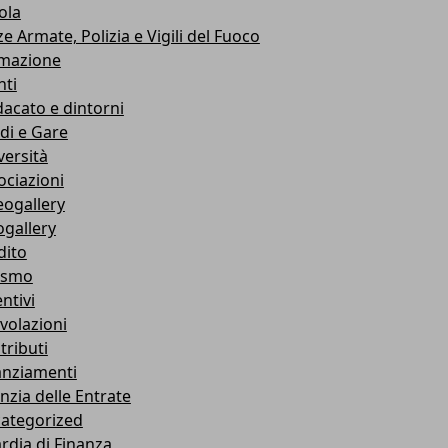
ola
e Armate, Polizia e Vigili del Fuoco
mazione
nti
dacato e dintorni
di e Gare
versità
ociazioni
eogallery
ogallery
dito
ismo
ntivi
volazioni
tributi
anziamenti
nzia delle Entrate
ategorized
rdia di Finanza