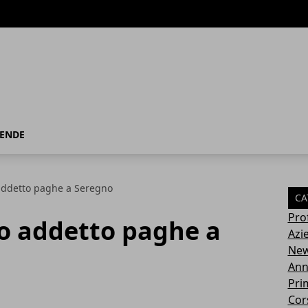
IENDE
 addetto paghe a Seregno
CA
Pro
ro addetto paghe a
Azi
Ne
Ann
Pri
Cor