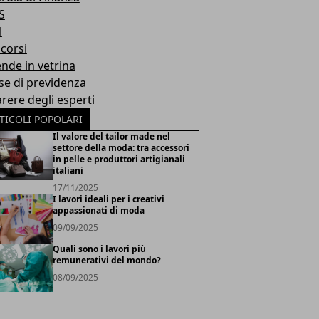
S
l
corsi
ende in vetrina
se di previdenza
arere degli esperti
TICOLI POPOLARI
Il valore del tailor made nel
settore della moda: tra accessori
in pelle e produttori artigianali
italiani
17/11/2025
I lavori ideali per i creativi
appassionati di moda
09/09/2025
Quali sono i lavori più
remunerativi del mondo?
08/09/2025