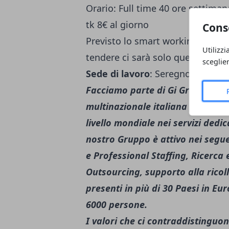
Orario: Full time 40 ore settimana
tk 8€ al giorno
Cons
Previsto lo smart working per 3 gi
Utilizzi
tendere ci sarà solo questa moda
sceglie
Sede di lavoro
: Seregno (MB)
Facciamo parte di Gi Group Hold
multinazionale italiana del lavor
livello mondiale nei servizi dedic
nostro Gruppo è attivo nei seg
e Professional Staffing, Ricerca
Outsourcing, supporto alla ricol
presenti in più di 30 Paesi in Eu
6000 persone.
I valori che ci contraddistingu