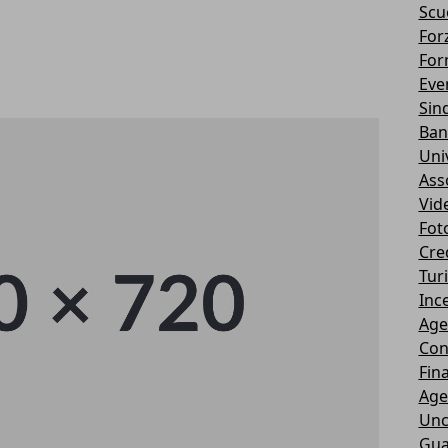
Scu
Forz
For
Eve
Sin
Ban
Uni
Ass
Vid
Fot
Cre
Tur
Ince
Age
Con
Fin
Age
Unc
Gua