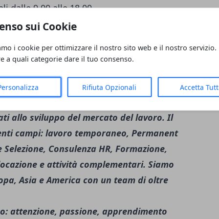
li dalle 9.00 alle 18.00
enso sui Cookie
orni alla settimana (in fase iniziale ma a
amo i cookie per ottimizzare il nostro sito web e il nostro servizio.
lità operativa)
re a quali categorie dare il tuo consenso.
ing (
www.gigroupholding.it
) la prima
Personalizza
Rifiuta Opzionali
Accetta Tut
o, nonché una delle principali realtà a
ati allo sviluppo del mercato del lavoro. Il
uenti campi: lavoro temporaneo, Permanent
 e Selezione, Consulenza HR, Formazione,
locazione e attività complementari. Siamo
ropa, Asia e America con un team di oltre
ono: attenzione, passione, apprendimento