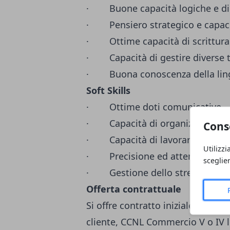
· Buone capacità logiche e di a
· Pensiero strategico e capaci
· Ottime capacità di scrittura
· Capacità di gestire diverse ta
· Buona conoscenza della ling
Soft Skills
· Ottime doti comunicative,
· Capacità di organizzare e dar
Cons
· Capacità di lavorare in tea
Utilizzi
· Precisione ed attenzione
sceglie
· Gestione dello stress.
Offerta contrattuale
Si offre contratto iniziale a tem
cliente, CCNL Commercio V o IV l