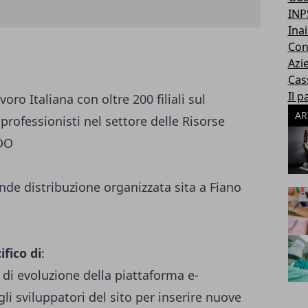
INP
Inai
Con
Azi
Cas
Il p
oro Italiana con oltre 200 filiali sul
AR
 professionisti nel settore delle Risorse
DO
nde distribuzione organizzata sita a Fiano
ifico di
:
e di evoluzione della piattaforma e-
i sviluppatori del sito per inserire nuove