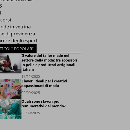
S
l
corsi
ende in vetrina
se di previdenza
arere degli esperti
TICOLI POPOLARI
Il valore del tailor made nel
settore della moda: tra accessori
in pelle e produttori artigianali
italiani
17/11/2025
I lavori ideali per i creativi
appassionati di moda
09/09/2025
Quali sono i lavori più
remunerativi del mondo?
08/09/2025