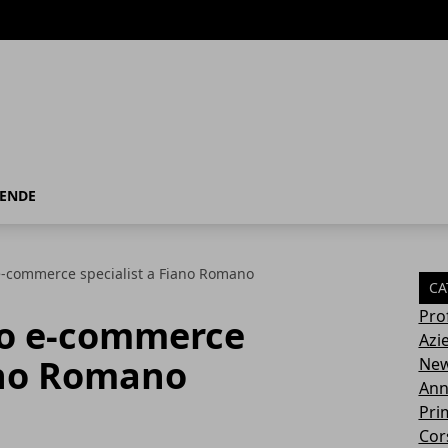
IENDE
 e-commerce specialist a Fiano Romano
CA
Pro
oro e-commerce
Azi
iano Romano
Ne
Ann
Pri
Cor