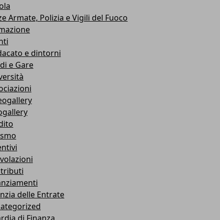
ola
e Armate, Polizia e Vigili del Fuoco
mazione
nti
dacato e dintorni
di e Gare
versità
ociazioni
eogallery
ogallery
dito
ismo
ntivi
volazioni
tributi
anziamenti
nzia delle Entrate
ategorized
rdia di Finanza