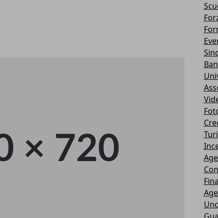
Scu
Forz
For
Eve
Sin
Ban
Uni
Ass
Vid
Fot
Cre
Tur
Ince
Age
Con
Fin
Age
Unc
Gua