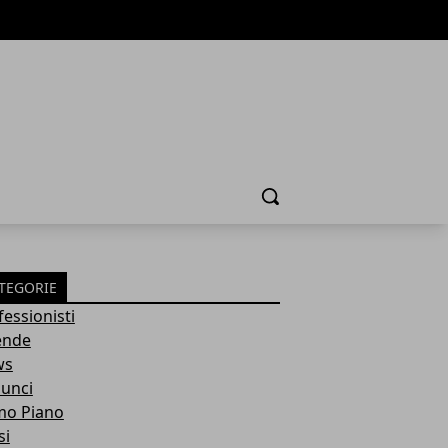
Cerca
TEGORIE
fessionisti
ende
ws
unci
mo Piano
si