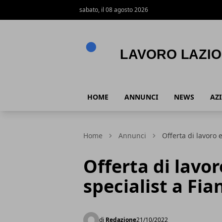
sabato, il 08 agosto 2026
Lavoro Lazio
HOME
ANNUNCI
NEWS
AZ
Home
Annunci
Offerta di lavoro
Offerta di lav
specialist a F
di
Redazione
21/10/2022