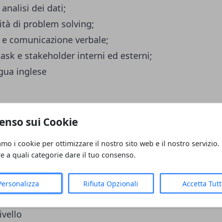
nalisi dei dati;
tà di problem solving;
 e comunicazione verbale;
sk e stakeholder interni ed esterni;
ua inglese
e priorità al lavoro quotidiano
enso sui Cookie
m
amo i cookie per ottimizzare il nostro sito web e il nostro servizio.
re a quali categorie dare il tuo consenso.
Personalizza
Rifiuta Opzionali
Accetta Tut
po determinato direttamente con l’ azienda
ivello