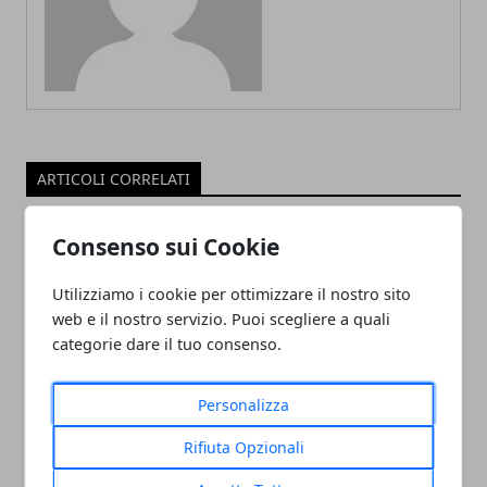
ARTICOLI CORRELATI
Consenso sui Cookie
Utilizziamo i cookie per ottimizzare il nostro sito
web e il nostro servizio. Puoi scegliere a quali
categorie dare il tuo consenso.
Personalizza
ADDETTO/A ALLE VENDITE
ABBIGLIAMENTO APPARTENENTE ALLE
Rifiuta Opzionali
CATEGORIE PROTETTE - OUTLET CASTEL