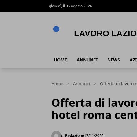
giovedì, il 06 agosto 2026
Lavoro Lazio
HOME
ANNUNCI
NEWS
AZ
Home
Annunci
Offerta di lavoro
Offerta di lavo
hotel roma cen
di
Redazione
17/11/2022