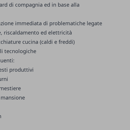
ard di compagnia ed in base alla
enzione immediata di problematiche legate
e, riscaldamento ed elettricità
hiature cucina (caldi e freddi)
li tecnologiche
guenti:
ti produttivi
urni
mestiere
 mansione
m