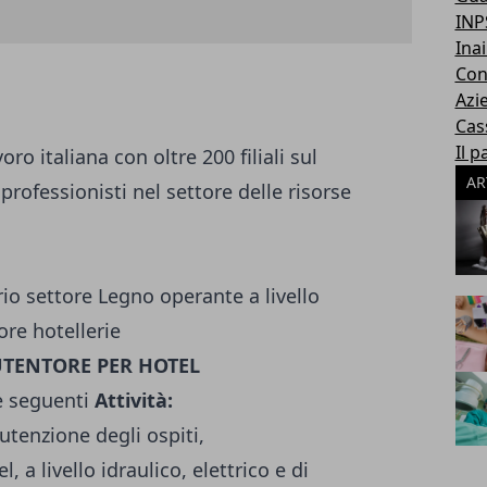
INP
Inai
Con
Azi
Cas
Il p
ro italiana con oltre 200 filiali sul
AR
 professionisti nel settore delle risorse
rio settore Legno operante a livello
ore hotellerie
ENTORE PER HOTEL
le seguenti
Attività:
utenzione degli ospiti,
 a livello idraulico, elettrico e di