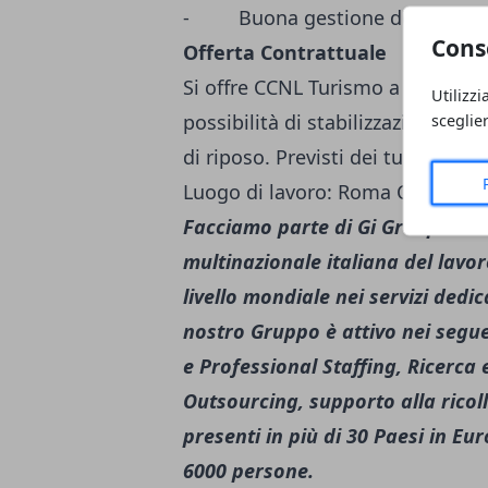
- Buona gestione dello stres
Cons
Offerta Contrattuale
Si offre CCNL Turismo a tempo d
Utilizzi
sceglie
possibilità di stabilizzazione; fu
di riposo. Previsti dei turni nott
Luogo di lavoro: Roma Centro
Facciamo parte di Gi Group Hold
multinazionale italiana del lavor
livello mondiale nei servizi dedic
nostro Gruppo è attivo nei seg
e Professional Staffing, Ricerca
Outsourcing, supporto alla ricol
presenti in più di 30 Paesi in Eu
6000 persone.