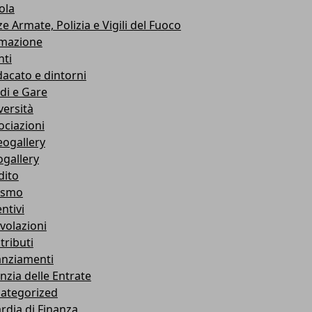
ola
e Armate, Polizia e Vigili del Fuoco
mazione
nti
dacato e dintorni
di e Gare
versità
ociazioni
eogallery
ogallery
dito
ismo
ntivi
volazioni
tributi
anziamenti
nzia delle Entrate
ategorized
rdia di Finanza