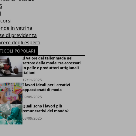
S
l
corsi
ende in vetrina
se di previdenza
arere degli esperti
TICOLI POPOLARI
Il valore del tailor made nel
settore della moda: tra accessori
in pelle e produttori artigianali
italiani
17/11/2025
I lavori ideali per i creativi
appassionati di moda
09/09/2025
Quali sono i lavori più
remunerativi del mondo?
08/09/2025