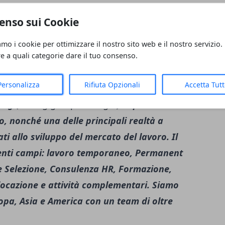
s
enso sui Cookie
eterminato in somministrazione, con
amo i cookie per ottimizzare il nostro sito web e il nostro servizio.
re a quali categorie dare il tuo consenso.
ll time, dal lunedì a domenica con due giorni
urni poche volte al mese.
Personalizza
Rifiuta Opzionali
Accetta Tut
ing (
www.gigroupholding.it
) la prima
o, nonché una delle principali realtà a
ati allo sviluppo del mercato del lavoro. Il
uenti campi: lavoro temporaneo, Permanent
 e Selezione, Consulenza HR, Formazione,
locazione e attività complementari. Siamo
ropa, Asia e America con un team di oltre