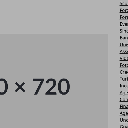
Scu
Forz
For
Eve
Sin
Ban
Uni
Ass
Vid
Fot
Cre
Tur
Ince
Age
Con
Fin
Age
Unc
Gua