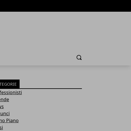
Cerca
TEGORIE
fessionisti
ende
ws
unci
mo Piano
si