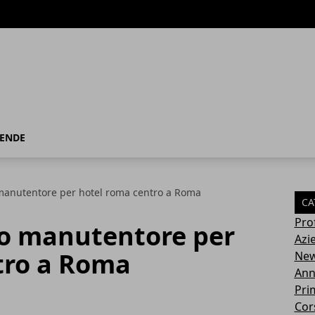
IENDE
 manutentore per hotel roma centro a Roma
CA
Pro
ro manutentore per
Azi
tro a Roma
Ne
Ann
Pri
Cor