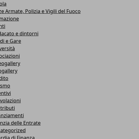
ola
e Armate, Polizia e Vigili del Fuoco
mazione
nti
dacato e dintorni
di e Gare
versità
ociazioni
eogallery
ogallery
dito
ismo
ntivi
volazioni
tributi
anziamenti
nzia delle Entrate
ategorized
rdia di Finanza