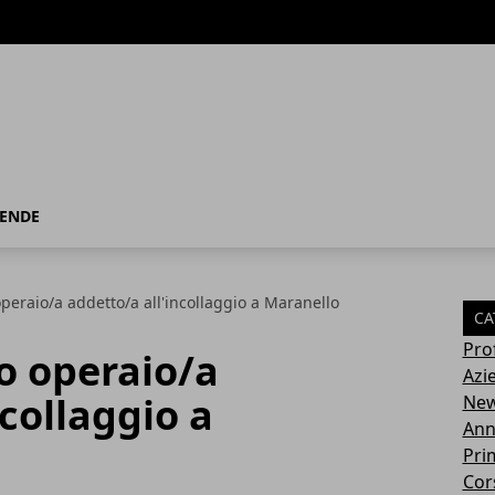
IENDE
operaio/a addetto/a all'incollaggio a Maranello
CA
Pro
ro operaio/a
Azi
ncollaggio a
Ne
Ann
Pri
Cor