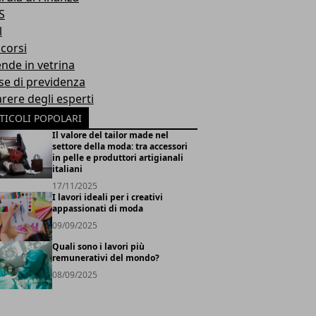
S
l
corsi
ende in vetrina
se di previdenza
arere degli esperti
TICOLI POPOLARI
Il valore del tailor made nel
settore della moda: tra accessori
in pelle e produttori artigianali
italiani
17/11/2025
I lavori ideali per i creativi
appassionati di moda
09/09/2025
Quali sono i lavori più
remunerativi del mondo?
08/09/2025