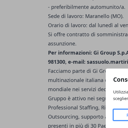
- preferibilmente automunito/a.
Sede di lavoro: Maranello (MO).
Orario di lavoro: dal lunedì al ven
Si offre contratto di somministra
assunzione.
Per informazioni: Gi Group S.p.A.
981300, e-mail:
sassuolo.marti
Facciamo parte di Gi Group Hold
Cons
multinazionale italiana del lavoro
mondiale nei servizi dedicati allo
Utilizzi
Gruppo è attivo nei seguenti ca
sceglie
Professional Staffing, Ricerca e
Outsourcing, supporto alla ricol
presenti in più di 30 Paesi in Eu