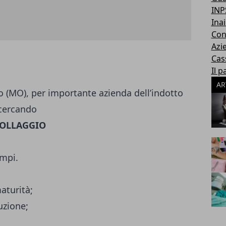
INP
Inai
Con
Azi
Cas
Il p
AR
olo (MO), per importante azienda dell’indotto
 cercando
COLLAGGIO
ampi.
aturità;
uzione;