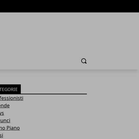
Cerca
TEGORIE
fessionisti
ende
ws
unci
mo Piano
si