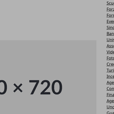
Scu
Forz
For
Eve
Sin
Ban
Uni
Ass
Vid
Fot
Cre
Tur
Ince
Age
Con
Fin
Age
Unc
Gua