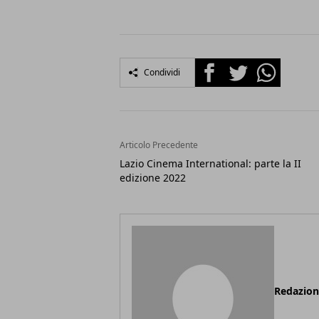
Facebook
Twitter
Whatsapp
Condividi
Articolo Precedente
Lazio Cinema International: parte la II
edizione 2022
Redazio