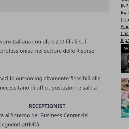
INP
Inai
Con
Azi
Cas
Il p
oro Italiana con oltre 200 filiali sul
AR
 professionisti nel settore delle Risorse
izi in outsorcing altamente flessibili alle
ecessitano di uffici, postazioni e sale a
RECEPTIONIST
ta all'interno del Business Center del
seguenti attività: