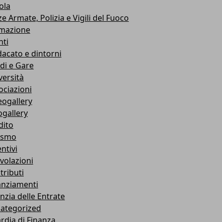
ola
e Armate, Polizia e Vigili del Fuoco
mazione
nti
dacato e dintorni
di e Gare
versità
ociazioni
eogallery
ogallery
dito
ismo
ntivi
volazioni
tributi
anziamenti
nzia delle Entrate
ategorized
rdia di Finanza