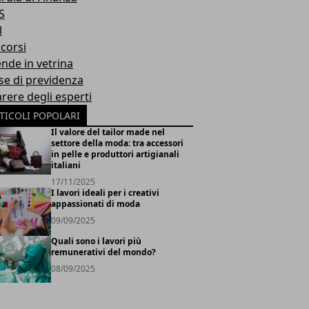
S
l
corsi
ende in vetrina
se di previdenza
arere degli esperti
TICOLI POPOLARI
Il valore del tailor made nel
settore della moda: tra accessori
in pelle e produttori artigianali
italiani
17/11/2025
I lavori ideali per i creativi
appassionati di moda
09/09/2025
Quali sono i lavori più
remunerativi del mondo?
08/09/2025