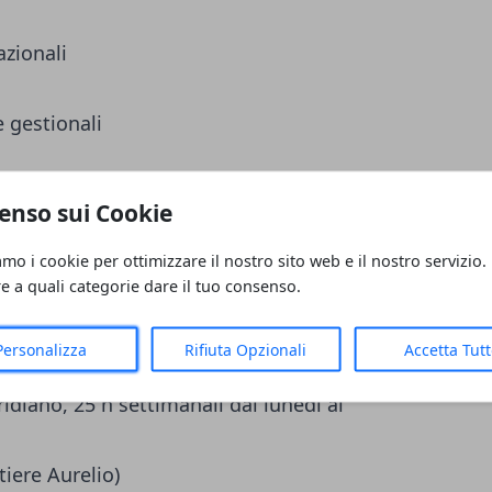
azionali
 gestionali
enso sui Cookie
amo i cookie per ottimizzare il nostro sito web e il nostro servizio.
po determinato in somministrazione di 3 o
re a quali categorie dare il tuo consenso.
 diretto in azienda con contratto di
Personalizza
Rifiuta Opzionali
Accetta Tut
mmercio e Terziario
idiano, 25 h settimanali dal lunedì al
tiere Aurelio)