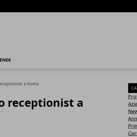
IENDE
receptionist a Roma
CA
Pro
o receptionist a
Azi
Ne
Ann
Pri
Cor