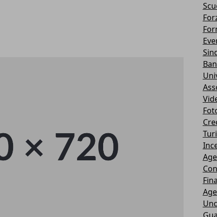
Scu
Forz
For
Eve
Sin
Ban
Uni
Ass
Vid
Fot
Cre
Tur
Ince
Age
Con
Fin
Age
Unc
Gua