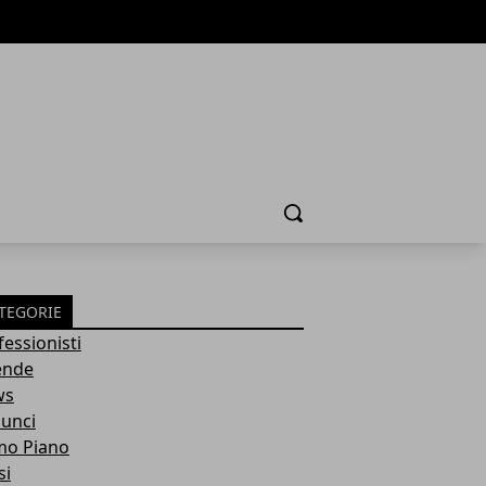
Cerca
TEGORIE
fessionisti
ende
ws
unci
mo Piano
si