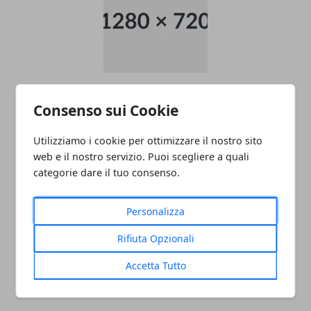
data entry
Consenso sui Cookie
05/11/2024
Utilizziamo i cookie per ottimizzare il nostro sito
web e il nostro servizio. Puoi scegliere a quali
categorie dare il tuo consenso.
Personalizza
Rifiuta Opzionali
PULITORE COORDINATORE
Accetta Tutto
05/11/2024