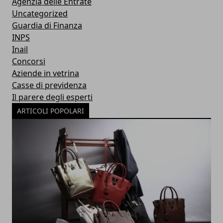
Agenzia delle Entrate
Uncategorized
Guardia di Finanza
INPS
Inail
Concorsi
Aziende in vetrina
Casse di previdenza
Il parere degli esperti
ARTICOLI POPOLARI