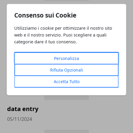
ADDETTO/A ALLE VENDITE
Consenso sui Cookie
ABBIGLIAMENTO APPARTENENTE ALLE
CATEGORIE PROTETTE - OUTLET CASTEL
Utilizziamo i cookie per ottimizzare il nostro sito
ROMANO
web e il nostro servizio. Puoi scegliere a quali
categorie dare il tuo consenso.
05/11/2024
Personalizza
Rifiuta Opzionali
Accetta Tutto
data entry
05/11/2024