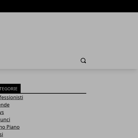
Cerca
TEGORIE
fessionisti
ende
ws
unci
mo Piano
si