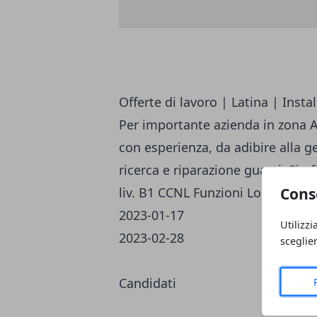
Offerte di lavoro
|
Latina
|
Insta
Per importante azienda in zona Ap
con esperienza, da adibire alla 
ricerca e riparazione guasti. Si o
Cons
liv. B1 CCNL Funzioni Locali.
2023-01-17
Utilizzi
2023-02-28
sceglie
Candidati