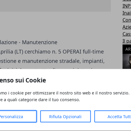
INP
Inai
Con
Azi
Cas
Il p
llazione - Manutenzione
AR
rilia (LT) cerchiamo n. 5 OPERAI full-time
gestione e manutenzione stradale, impianti,
ffre iniziale contratto di somministrazione
enso sui Cookie
amo i cookie per ottimizzare il nostro sito web e il nostro servizio.
re a quali categorie dare il tuo consenso.
Personalizza
Rifiuta Opzionali
Accetta Tut