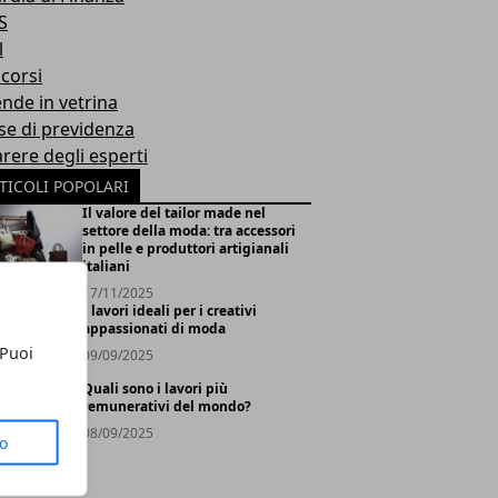
S
l
corsi
ende in vetrina
se di previdenza
arere degli esperti
TICOLI POPOLARI
Il valore del tailor made nel
settore della moda: tra accessori
in pelle e produttori artigianali
italiani
17/11/2025
I lavori ideali per i creativi
appassionati di moda
 Puoi
09/09/2025
Quali sono i lavori più
remunerativi del mondo?
08/09/2025
to