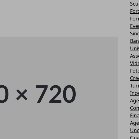
Scu
Forz
For
Eve
Sin
Ban
Uni
Ass
Vid
Fot
Cre
Tur
Ince
Age
Con
Fin
Age
Unc
Gua