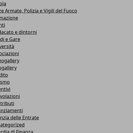
ola
e Armate, Polizia e Vigili del Fuoco
mazione
nti
dacato e dintorni
di e Gare
versità
ociazioni
eogallery
ogallery
dito
ismo
ntivi
volazioni
tributi
anziamenti
nzia delle Entrate
ategorized
rdia di Finanza