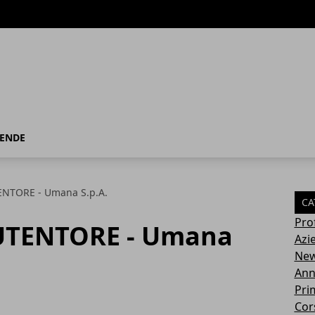
IENDE
TORE - Umana S.p.A.
CA
Pro
TENTORE - Umana
Azi
Ne
Ann
Pri
Cor