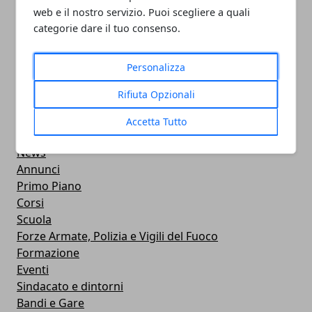
05/11/2024
web e il nostro servizio. Puoi scegliere a quali
categorie dare il tuo consenso.
Personalizza
Rifiuta Opzionali
CATEGORIE
Professionisti
Accetta Tutto
Aziende
News
Annunci
Primo Piano
Corsi
Scuola
Forze Armate, Polizia e Vigili del Fuoco
Formazione
Eventi
Sindacato e dintorni
Bandi e Gare