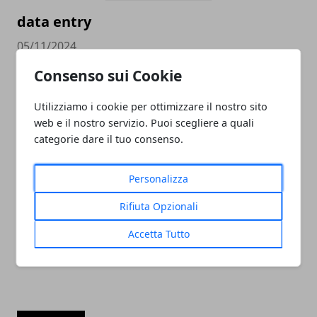
data entry
05/11/2024
Consenso sui Cookie
Utilizziamo i cookie per ottimizzare il nostro sito
web e il nostro servizio. Puoi scegliere a quali
categorie dare il tuo consenso.
Personalizza
PULITORE COORDINATORE
Rifiuta Opzionali
05/11/2024
Accetta Tutto