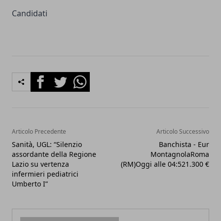
Candidati
Facebook
Twitter
Whatsapp
Articolo Precedente
Articolo Successivo
Sanità, UGL: “Silenzio
Banchista - Eur
assordante della Regione
MontagnolaRoma
Lazio su vertenza
(RM)Oggi alle 04:521.300 €
infermieri pediatrici
Umberto I”