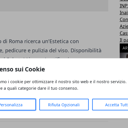
INP
Inai
Con
Azi
Cas
Il p
o di Roma ricerca un'Estetica con
AR
, pedicure e pulizia del viso. Disponibilità
al Sabato) Licenza/certificazione:
enso sui Cookie
atorio) Per Info e contatti scrivere a:
lefonare a: 066798404
amo i cookie per ottimizzare il nostro sito web e il nostro servizio.
re a quali categorie dare il tuo consenso.
Personalizza
Rifiuta Opzionali
Accetta Tut