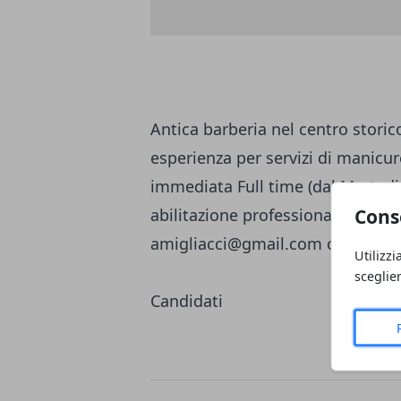
Antica barberia nel centro storic
esperienza per servizi di manicure
immediata Full time (dal Martedi 
Cons
abilitazione professionale (obblig
amigliacci@gmail.com
oppure te
Utilizzi
sceglie
Candidati