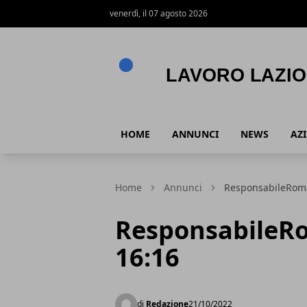
venerdì, il 07 agosto 2026
Lavoro Lazio
HOME
ANNUNCI
NEWS
AZ
Home
Annunci
ResponsabileRoma
ResponsabileRo
16:16
di
Redazione
21/10/2022