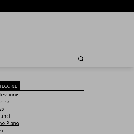
Cerca
TEGORIE
fessionisti
ende
ws
unci
mo Piano
si