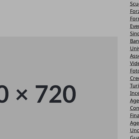
Scu
Forz
For
Eve
Sin
Ban
Uni
Ass
Vid
Fot
Cre
Tur
Ince
Age
Con
Fin
Age
Unc
Gua