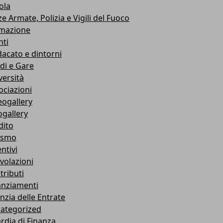
ola
e Armate, Polizia e Vigili del Fuoco
mazione
nti
dacato e dintorni
di e Gare
versità
ociazioni
eogallery
ogallery
dito
ismo
ntivi
volazioni
tributi
anziamenti
nzia delle Entrate
ategorized
rdia di Finanza