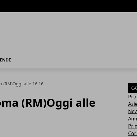
IENDE
 (RM)Oggi alle 16:16
CA
Pro
ma (RM)Oggi alle
Azi
Ne
Ann
Pri
Cor