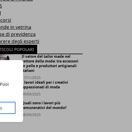
S
l
corsi
ende in vetrina
se di previdenza
arere degli esperti
TICOLI POPOLARI
Il valore del tailor made nel
settore della moda: tra accessori
in pelle e produttori artigianali
italiani
17/11/2025
I lavori ideali per i creativi
 Puoi
appassionati di moda
09/09/2025
Quali sono i lavori più
to
remunerativi del mondo?
08/09/2025