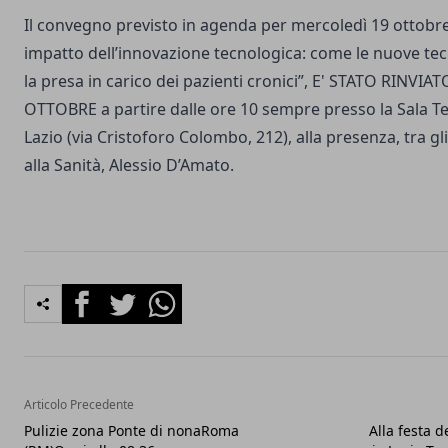
Il convegno previsto in agenda per mercoledì 19 ottobre 
impatto dell’innovazione tecnologica: come le nuove t
la presa in carico dei pazienti cronici”, E' STATO RINVI
OTTOBRE a partire dalle ore 10 sempre presso la Sala T
Lazio (via Cristoforo Colombo, 212), alla presenza, tra gli 
alla Sanità, Alessio D’Amato.
Facebook
Twitter
Whatsapp
Articolo Precedente
Pulizie zona Ponte di nonaRoma
Alla festa 