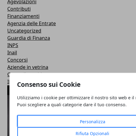
Agevolazioni
Contributi
Finanziamenti
Agenzia delle Entrate
Uncategorized
Guardia di Finanza
INPS
Inail
Concorsi
Aziende in vetrina
Casse di previdenza
Il parere degli esperti
Consenso sui Cookie
ARTICOLI POPOLARI
Utilizziamo i cookie per ottimizzare il nostro sito web e il
Puoi scegliere a quali categorie dare il tuo consenso.
Personalizza
Rifiuta Opzionali