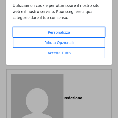
Utilizziamo i cookie per ottimizzare il nostro sito
Facebook
Twitter
Whatsapp
web e il nostro servizio. Puoi scegliere a quali
categorie dare il tuo consenso.
Personalizza
Articolo Precedente
Articolo Successivo
Rifiuta Opzionali
ADDETTO/A PULIZIE ROMA
CPI di Morlupo- 5 Tecnici
PARIOLI, 12, 5 H
gestori di reti ID 960409
Accetta Tutto
SETTIMANALI
Redazione