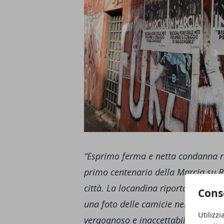
“Esprimo ferma e netta condanna ri
primo centenario della Marcia su Ro
città. La locandina riporta le date
Cons
una foto delle camicie nere e una c
Utilizzi
vergognoso e inaccettabile. Bene ha 