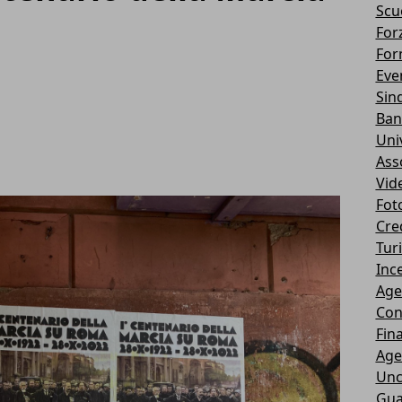
Scu
Forz
For
Eve
Sin
Ban
Uni
Ass
Vid
Fot
Cre
Tur
Ince
Age
Con
Fin
Age
Unc
Gua