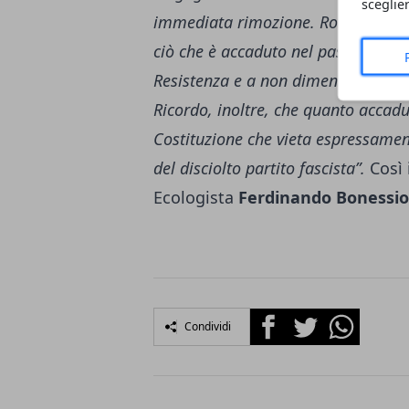
sceglie
immediata rimozione. Roma difende 
ciò che è accaduto nel passato deve 
Resistenza e a non dimenticare il sa
Ricordo, inoltre, che quanto accad
Costituzione che vieta espressament
del disciolto partito fascista”.
Così 
Ecologista
Ferdinando Bonessio
Facebook
Twitter
Whatsapp
Condividi