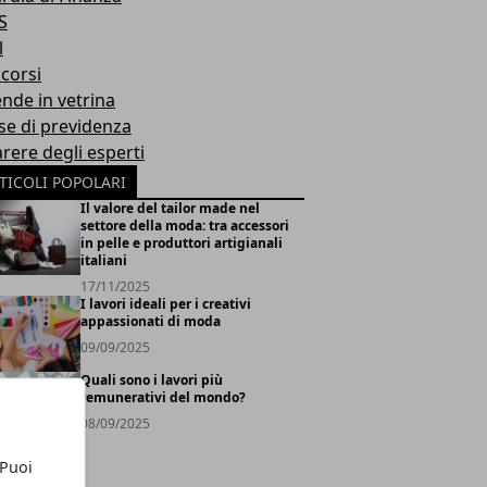
S
l
corsi
ende in vetrina
se di previdenza
arere degli esperti
TICOLI POPOLARI
Il valore del tailor made nel
settore della moda: tra accessori
in pelle e produttori artigianali
italiani
17/11/2025
I lavori ideali per i creativi
appassionati di moda
09/09/2025
Quali sono i lavori più
remunerativi del mondo?
08/09/2025
 Puoi