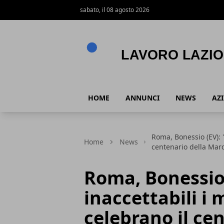
sabato, il 08 agosto 2026
Lavoro Lazio
HOME
ANNUNCI
NEWS
AZ
Roma, Bonessio (EV): 
Home
News
centenario della Mar
Roma, Bonessio 
inaccettabili i 
celebrano il ce