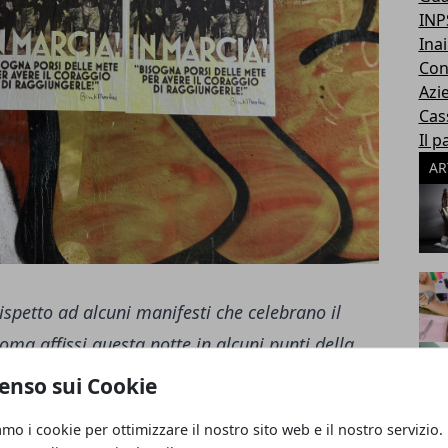
INP
Inai
Con
Azi
Cas
Il p
AR
spetto ad alcuni manifesti che celebrano il
ma affissi questa notte in alcuni punti della
 dell'avvenimento e del centenario corredate da
enso sui Cookie
itazione del duce. Reputo questo un gesto
amo i cookie per ottimizzare il nostro sito web e il nostro servizio.
fatto il sindaco Gualtieri a disporre la loro