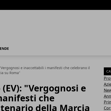
IENDE
"Vergognosi e inaccettabili i manifesti che celebrano il
CA
cia su Roma"
Pro
Azi
(EV): "Vergognosi e
Ne
manifesti che
Ann
Pri
ntenario della Marcia
Cor