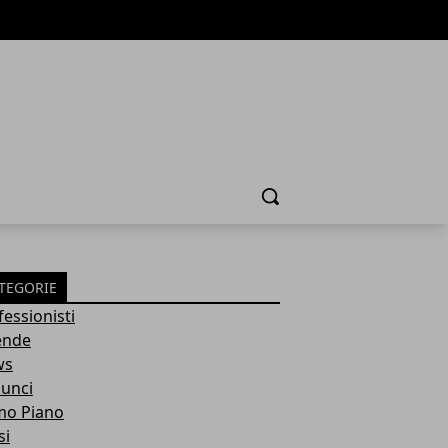
Cerca
TEGORIE
fessionisti
ende
ws
unci
mo Piano
si