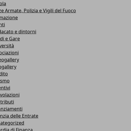
ola
e Armate, Polizia e Vigili del Fuoco
mazione
nti
dacato e dintorni
di e Gare
versità
ociazioni
eogallery
ogallery
dito
ismo
ntivi
volazioni
tributi
anziamenti
nzia delle Entrate
ategorized
rdia di Finanza