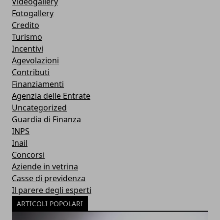
Videogallery
Fotogallery
Credito
Turismo
Incentivi
Agevolazioni
Contributi
Finanziamenti
Agenzia delle Entrate
Uncategorized
Guardia di Finanza
INPS
Inail
Concorsi
Aziende in vetrina
Casse di previdenza
Il parere degli esperti
ARTICOLI POPOLARI