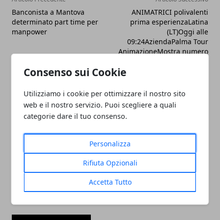
Banconista a Mantova
ANIMATRICI polivalenti
determinato part time per
prima esperienzaLatina
manpower
(LT)Oggi alle
09:24AziendaPalma Tour
AnimazioneMostra numero
Consenso sui Cookie
Utilizziamo i cookie per ottimizzare il nostro sito
web e il nostro servizio. Puoi scegliere a quali
categorie dare il tuo consenso.
Redazione
Personalizza
Rifiuta Opzionali
Accetta Tutto