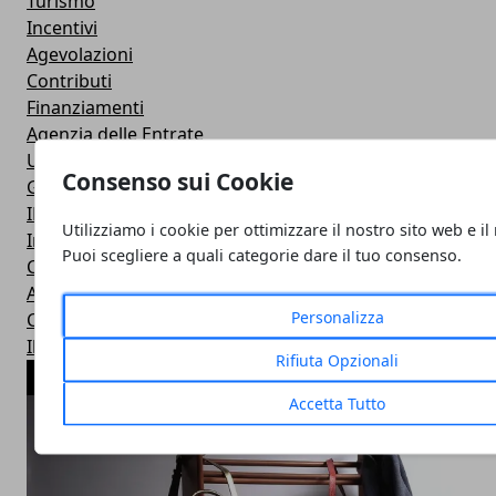
Turismo
Incentivi
Agevolazioni
Contributi
Finanziamenti
Agenzia delle Entrate
Uncategorized
Consenso sui Cookie
Guardia di Finanza
INPS
Utilizziamo i cookie per ottimizzare il nostro sito web e il
Inail
Puoi scegliere a quali categorie dare il tuo consenso.
Concorsi
Aziende in vetrina
Personalizza
Casse di previdenza
Il parere degli esperti
Rifiuta Opzionali
ARTICOLI POPOLARI
Accetta Tutto