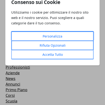
Consenso sui Cookie
Utilizziamo i cookie per ottimizzare il nostro sito
web e il nostro servizio. Puoi scegliere a quali
PULITORE COORDINATORE
categorie dare il tuo consenso.
05/11/2024
Personalizza
Rifiuta Opzionali
Accetta Tutto
CATEGORIE
Professionisti
Aziende
News
Annunci
Primo Piano
Corsi
Scuola