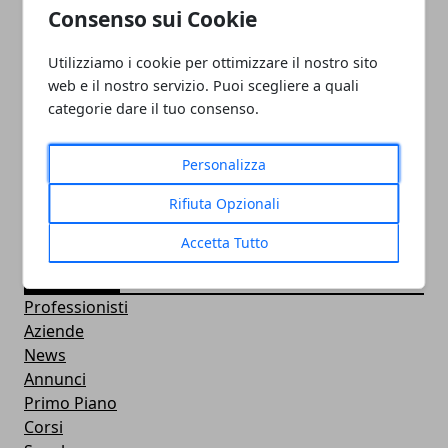
Consenso sui Cookie
Utilizziamo i cookie per ottimizzare il nostro sito
web e il nostro servizio. Puoi scegliere a quali
PULITORE COORDINATORE
categorie dare il tuo consenso.
05/11/2024
Personalizza
Rifiuta Opzionali
Accetta Tutto
CATEGORIE
Professionisti
Aziende
News
Annunci
Primo Piano
Corsi