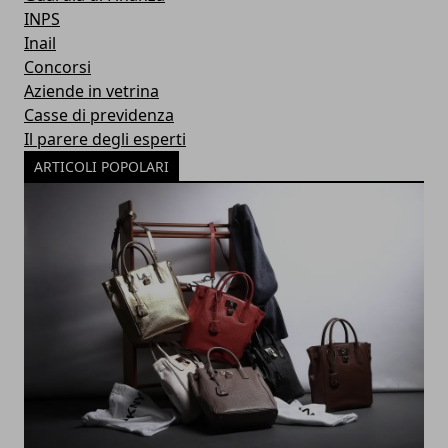
INPS
Inail
Concorsi
Aziende in vetrina
Casse di previdenza
Il parere degli esperti
ARTICOLI POPOLARI