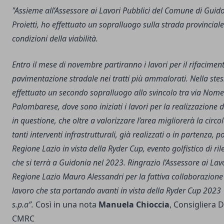
"Assieme all’Assessore ai Lavori Pubblici del Comune di Gui
Proietti, ho effettuato un sopralluogo sulla strada provinciale
condizioni della viabilità.
Entro il mese di novembre partiranno i lavori per il rifacimen
pavimentazione stradale nei tratti più ammalorati.
Nella ste
effettuato un secondo sopralluogo allo svincolo tra via Nome
Palombarese, dove sono iniziati i lavori per la realizzazione d
in questione, che oltre a valorizzare l’area migliorerà la circol
tanti interventi infrastrutturali, già realizzati o in partenza, p
Regione Lazio in vista della Ryder Cup, evento golfistico di ri
che si terrà a Guidonia nel 2023.
Ringrazio l’Assessore ai Lavo
Regione Lazio Mauro Alessandri per la fattiva collaborazione
lavoro che sta portando avanti in vista della Ryder Cup 2023 e 
s.p.a”.
Così in una nota
Manuela Chioccia
, Consigliera D
CMRC