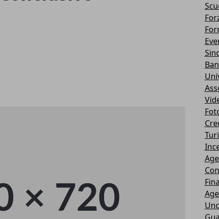
Scu
Forz
For
Eve
Sin
Ban
Uni
Ass
Vid
Fot
Cre
Tur
Ince
Age
Con
Fin
Age
Unc
Gua