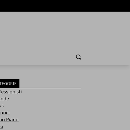
Cerca
TEGORIE
fessionisti
ende
ws
unci
mo Piano
si