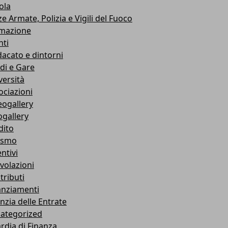
ola
e Armate, Polizia e Vigili del Fuoco
mazione
nti
dacato e dintorni
di e Gare
versità
ociazioni
eogallery
ogallery
dito
ismo
ntivi
volazioni
tributi
anziamenti
nzia delle Entrate
ategorized
rdia di Finanza