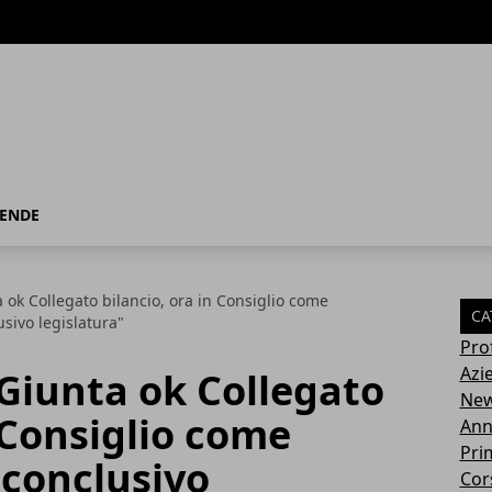
IENDE
a ok Collegato bilancio, ora in Consiglio come
CA
sivo legislatura"
Pro
Azi
 Giunta ok Collegato
Ne
n Consiglio come
Ann
Pri
conclusivo
Cor