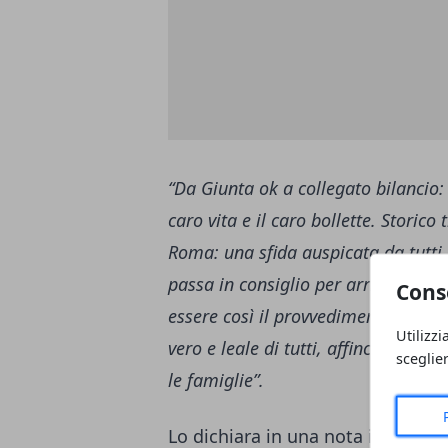
“Da Giunta ok a collegato bilancio: 
caro vita e il caro bollette. Storic
Roma: una sfida auspicata da tutti,
passa in consiglio per arrivare in 
Cons
essere così il provvedimento conclu
Utilizzi
vero e leale di tutti, affinché preva
sceglie
le famiglie”.
Lo dichiara in una nota il Preside