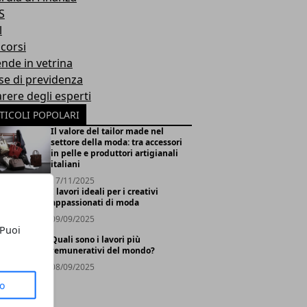
S
l
corsi
ende in vetrina
se di previdenza
arere degli esperti
TICOLI POPOLARI
Il valore del tailor made nel
settore della moda: tra accessori
in pelle e produttori artigianali
italiani
17/11/2025
I lavori ideali per i creativi
appassionati di moda
09/09/2025
 Puoi
Quali sono i lavori più
remunerativi del mondo?
08/09/2025
to