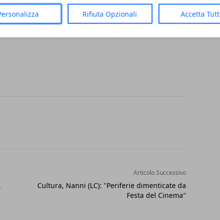
orativa; -Possibilità di viaggiare a livello
Personalizza
Rifiuta Opzionali
Accetta Tut
crescita e carriera.
Articolo Successivo
.
Cultura, Nanni (LC): "Periferie dimenticate da
Festa del Cinema"