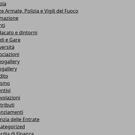
ola
e Armate, Polizia e Vigili del Fuoco
mazione
nti
dacato e dintorni
di e Gare
versità
ociazioni
eogallery
ogallery
dito
ismo
ntivi
volazioni
tributi
anziamenti
nzia delle Entrate
ategorized
rdia di Finanza