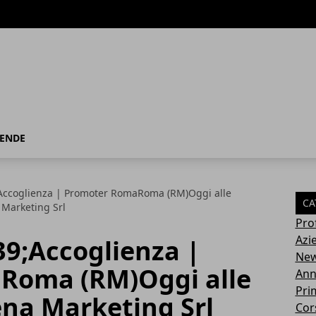
IENDE
Accoglienza | Promoter RomaRoma (RM)Oggi alle
CA
Marketing Srl
Pro
Azi
39;Accoglienza |
Ne
Roma (RM)Oggi alle
Ann
Pri
na Marketing Srl
Cor