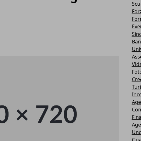
Scu
Forz
For
Eve
Sin
Ban
Uni
Ass
Vid
Fot
Cre
Tur
Ince
Age
Con
Fin
Age
Unc
Gua