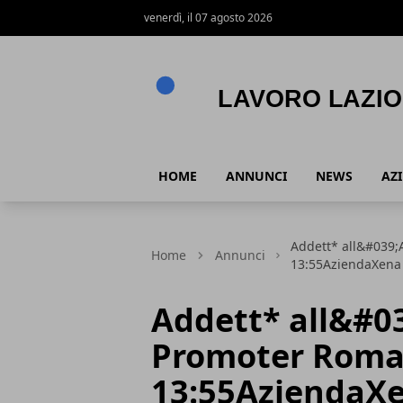
venerdì, il 07 agosto 2026
Lavoro Lazio
HOME
ANNUNCI
NEWS
AZ
Addett* all&#039;
Home
Annunci
13:55AziendaXena 
Addett* all&#0
Promoter Roma
13:55AziendaXe