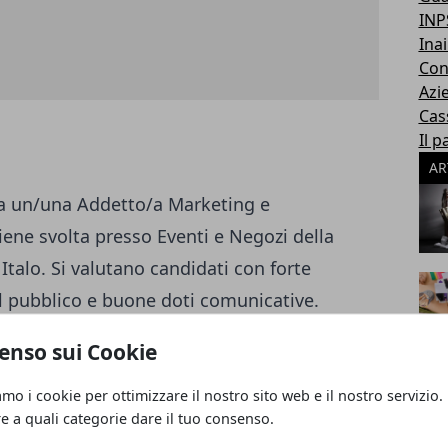
INP
Inai
Con
Azi
Cas
Il p
AR
a un/una Addetto/a Marketing e
 viene svolta presso Eventi e Negozi della
Italo. Si valutano candidati con forte
il pubblico e buone doti comunicative.
ediata su Roma; -Ottima padronanza della
enso sui Cookie
ai rapporti interpersonali; -Capacità di
i flessibili e concordabili settimanalmente
amo i cookie per ottimizzare il nostro sito web e il nostro servizio.
re a quali categorie dare il tuo consenso.
imento con regolare contratto; -Percorso