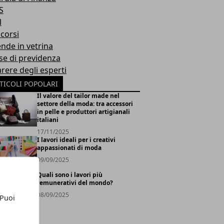
S
l
corsi
ende in vetrina
se di previdenza
arere degli esperti
TICOLI POPOLARI
Il valore del tailor made nel
settore della moda: tra accessori
in pelle e produttori artigianali
italiani
17/11/2025
I lavori ideali per i creativi
appassionati di moda
09/09/2025
Quali sono i lavori più
remunerativi del mondo?
08/09/2025
 Puoi