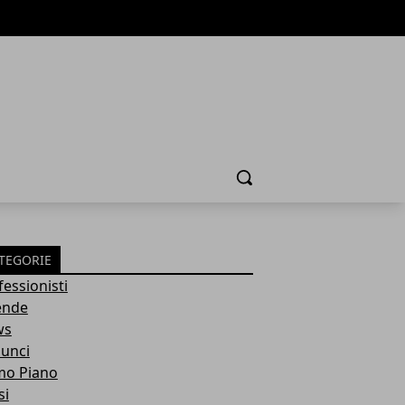
Cerca
TEGORIE
fessionisti
ende
ws
unci
mo Piano
si