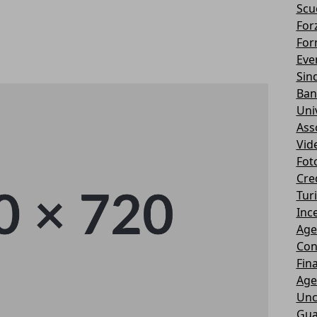
Scu
Forz
For
Eve
Sin
Ban
Uni
Ass
Vid
Fot
Cre
Tur
Ince
Age
Con
Fin
Age
Unc
Gua