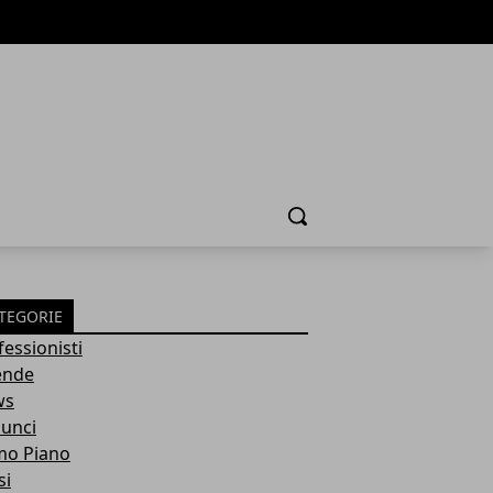
Cerca
TEGORIE
fessionisti
ende
ws
unci
mo Piano
si