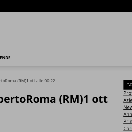
IENDE
toRoma (RM)1 ott alle 00:22
CA
Pro
pertoRoma (RM)1 ott
Azi
Ne
Ann
Pri
Cor