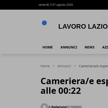
venerdì, il 07 agosto 2026
Lavoro Lazio
HOME
ANNUNCI
NEWS
AZ
Home
Annunci
Cameriera/e esper
Cameriera/e es
alle 00:22
di
Redazione
01/10/2022