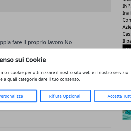
INP
Inai
Con
Azi
Cas
Il p
pia fare il proprio lavoro No
AR
persone serie e dedite al lavoro
enso sui Cookie
amo i cookie per ottimizzare il nostro sito web e il nostro servizio.
re a quali categorie dare il tuo consenso.
Personalizza
Rifiuta Opzionali
Accetta Tut