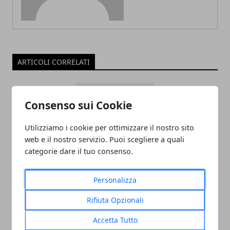
ARTICOLI CORRELATI
Consenso sui Cookie
Utilizziamo i cookie per ottimizzare il nostro sito
web e il nostro servizio. Puoi scegliere a quali
categorie dare il tuo consenso.
ADDETTO/A ALLE VENDITE
Personalizza
ABBIGLIAMENTO APPARTENENTE ALLE
Rifiuta Opzionali
CATEGORIE PROTETTE - OUTLET CASTEL
ROMANO
Accetta Tutto