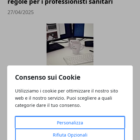
regole per i professionisti sanitari
27/04/2025
Consenso sui Cookie
Social Media Marketing e Mondo del
Lavoro: Un'Analisi
Utilizziamo i cookie per ottimizzare il nostro sito
web e il nostro servizio. Puoi scegliere a quali
31/07/2023
categorie dare il tuo consenso.
Personalizza
Rifiuta Opzionali