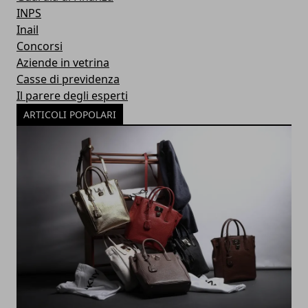
INPS
Inail
Concorsi
Aziende in vetrina
Casse di previdenza
Il parere degli esperti
ARTICOLI POPOLARI