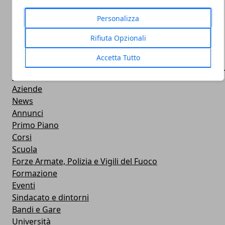
Personalizza
Rifiuta Opzionali
Accetta Tutto
CATEGORIE
Professionisti
Aziende
News
Annunci
Primo Piano
Corsi
Scuola
Forze Armate, Polizia e Vigili del Fuoco
Formazione
Eventi
Sindacato e dintorni
Bandi e Gare
Università